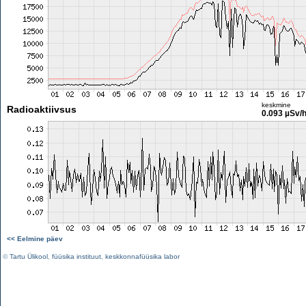
keskmine
Radioaktiivsus
0.093 µSv/
<< Eelmine päev
©
Tartu Ülikool
,
füüsika instituut
,
keskkonnafüüsika labor