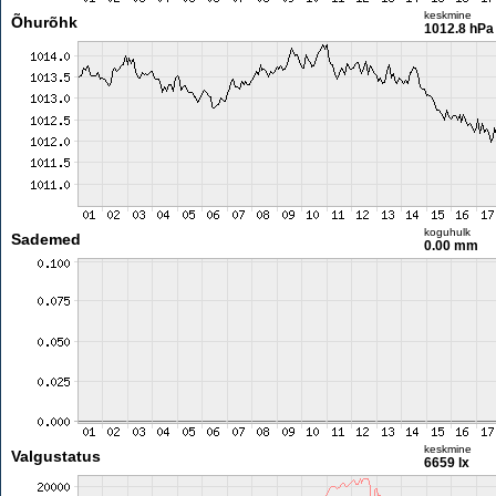
keskmine
Õhurõhk
1012.8 hPa
koguhulk
Sademed
0.00 mm
keskmine
Valgustatus
6659 lx