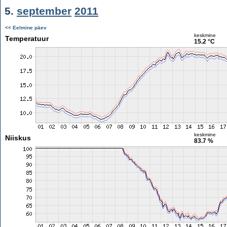
5.
september
2011
<< Eelmine päev
keskmine
Temperatuur
15.2 °C
keskmine
Niiskus
83.7 %