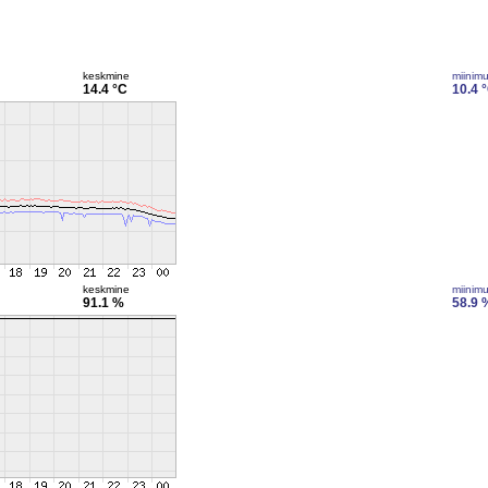
keskmine
miinim
14.4 °C
10.4 
keskmine
miinim
91.1 %
58.9 