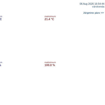
06 Aug 2026 16:54:44
värskenda
Järgmine päev >>
um
maksimum
°C
21.4 °C
um
maksimum
%
100.0 %