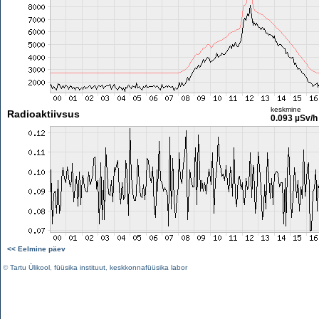
keskmine
Radioaktiivsus
0.093 µSv/h
<< Eelmine päev
©
Tartu Ülikool
,
füüsika instituut
,
keskkonnafüüsika labor