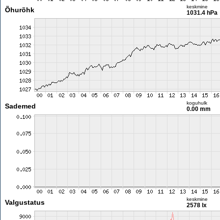
keskmine
Õhurõhk
1031.4 hPa
koguhulk
Sademed
0.00 mm
keskmine
Valgustatus
2578 lx