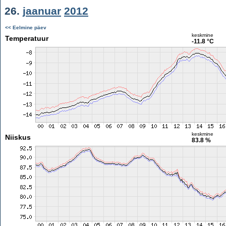
26.
jaanuar
2012
<< Eelmine päev
keskmine
Temperatuur
-11.8 °C
keskmine
Niiskus
83.8 %