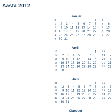
Aasta 2012
Jaanuar
1
0
5
2
3
4
5
6
7
8
6
1
6
9
10
11
12
13
14
15
13
2
7
16
17
18
19
20
21
22
20
3
8
23
24
25
26
27
28
29
27
4
9
30
31
5
Aprill
1
13
18
2
3
4
5
6
7
8
7
14
19
9
10
11
12
13
14
15
14
15
20
16
17
18
19
20
21
22
21
16
21
23
24
25
26
27
28
29
28
17
22
30
18
Juuli
1
26
31
2
3
4
5
6
7
8
6
27
32
9
10
11
12
13
14
15
13
28
33
16
17
18
19
20
21
22
20
29
34
23
24
25
26
27
28
29
27
30
35
30
31
31
Oktoober