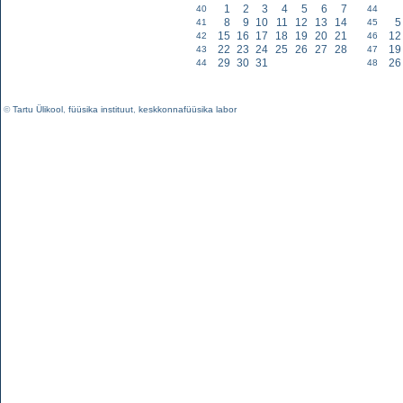
1
2
3
4
5
6
7
40
44
8
9
10
11
12
13
14
5
41
45
15
16
17
18
19
20
21
12
42
46
22
23
24
25
26
27
28
19
43
47
29
30
31
26
44
48
©
Tartu Ülikool
,
füüsika instituut
,
keskkonnafüüsika labor