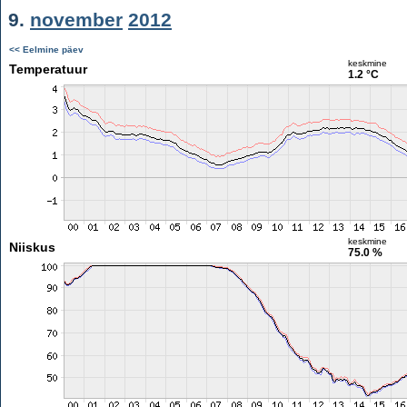
9.
november
2012
<< Eelmine päev
keskmine
Temperatuur
1.2 °C
keskmine
Niiskus
75.0 %