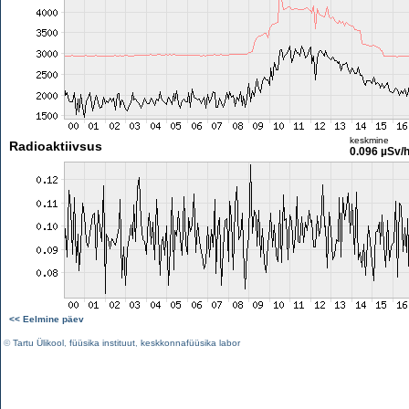
keskmine
Radioaktiivsus
0.096 µSv/
<< Eelmine päev
©
Tartu Ülikool
,
füüsika instituut
,
keskkonnafüüsika labor