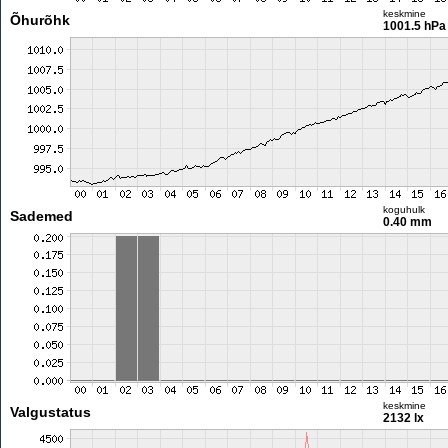
keskmine
Õhurõhk
1001.5 hPa
koguhulk
Sademed
0.40 mm
keskmine
Valgustatus
2132 lx