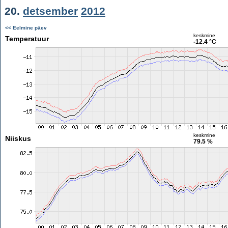
20.
detsember
2012
<< Eelmine päev
keskmine
Temperatuur
-12.4 °C
keskmine
Niiskus
79.5 %