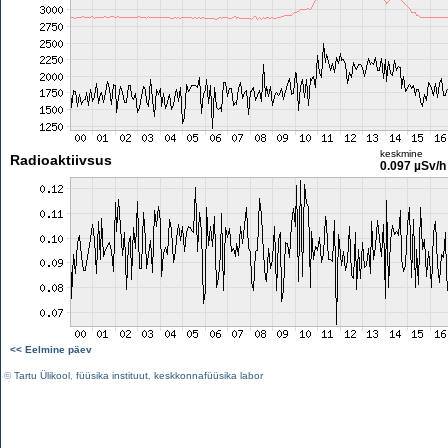
keskmine
Radioaktiivsus
0.097 µSv/h
<< Eelmine päev
©
Tartu Ülikool
,
füüsika instituut
,
keskkonnafüüsika labor