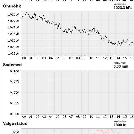
keskmine
Õhurõhk
1023.3 hPa
koguhulk
Sademed
0.00 mm
keskmine
Valgustatus
1800 lx