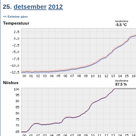
25.
detsember
2012
<< Eelmine päev
keskmine
Temperatuur
-5.5 °C
keskmine
Niiskus
87.5 %