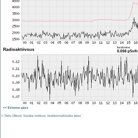
keskmine
Radioaktiivsus
0.098 µSv/h
<< Eelmine päev
©
Tartu Ülikool
,
füüsika instituut
,
keskkonnafüüsika labor