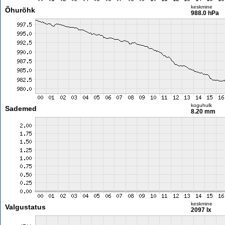
keskmine
Õhurõhk
988.0 hPa
koguhulk
Sademed
8.20 mm
keskmine
Valgustatus
2097 lx