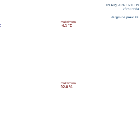
09 Aug 2026 16:10:19
värskenda
Järgmine päev >>
maksimum
C
-4.1 °C
maksimum
92.0 %