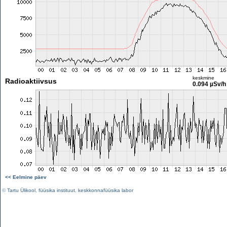
keskmine
Radioaktiivsus
0.094 µSv/h
<< Eelmine päev
©
Tartu Ülikool
,
füüsika instituut
,
keskkonnafüüsika labor