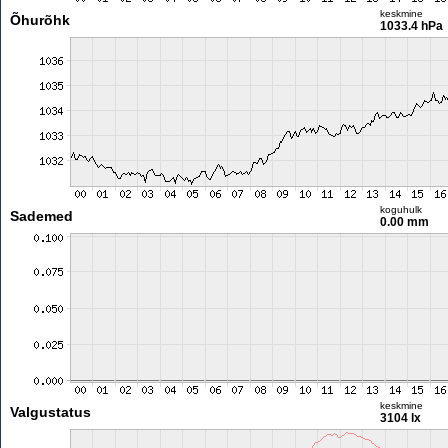
keskmine
Õhurõhk
1033.4 hPa
koguhulk
Sademed
0.00 mm
keskmine
Valgustatus
3104 lx