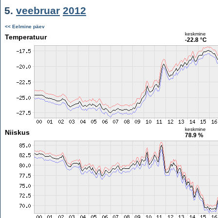
5.
veebruar
2012
<< Eelmine päev
keskmine
Temperatuur
-22.8 °C
keskmine
Niiskus
78.9 %