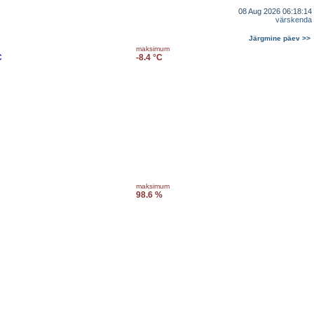
08 Aug 2026 06:18:14
värskenda
Järgmine päev >>
maksimum
C
-8.4 °C
maksimum
98.6 %