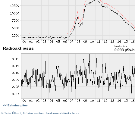
keskmine
Radioaktiivsus
0.093 µSv/h
<< Eelmine päev
©
Tartu Ülikool
,
füüsika instituut
,
keskkonnafüüsika labor