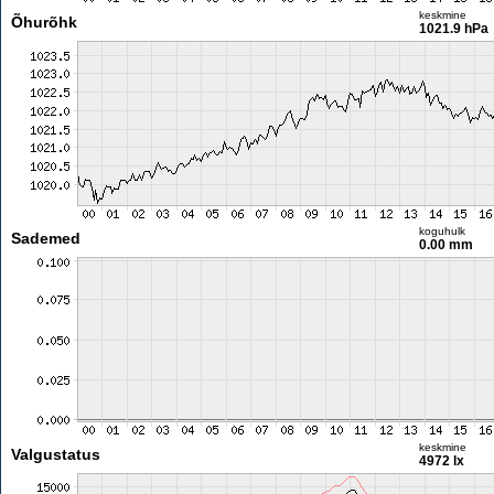
keskmine
Õhurõhk
1021.9 hPa
koguhulk
Sademed
0.00 mm
keskmine
Valgustatus
4972 lx