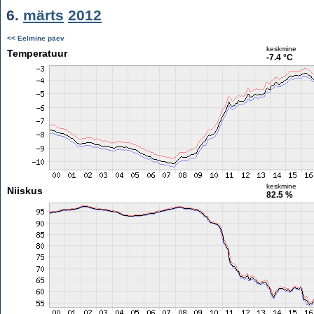
6.
märts
2012
<< Eelmine päev
keskmine
Temperatuur
-7.4 °C
keskmine
Niiskus
82.5 %