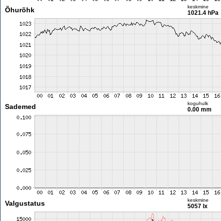
keskmine
Õhurõhk
1021.4 hPa
koguhulk
Sademed
0.00 mm
keskmine
Valgustatus
5057 lx