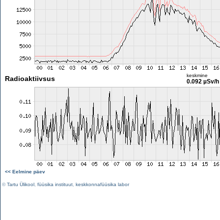
keskmine
Radioaktiivsus
0.092 µSv/h
<< Eelmine päev
©
Tartu Ülikool
,
füüsika instituut
,
keskkonnafüüsika labor