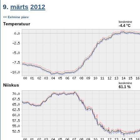
9.
märts
2012
<< Eelmine päev
keskmine
Temperatuur
-4.4 °C
keskmine
Niiskus
61.1 %