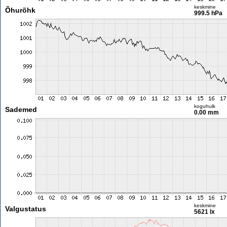
keskmine
Õhurõhk
999.5 hPa
koguhulk
Sademed
0.00 mm
keskmine
Valgustatus
5621 lx