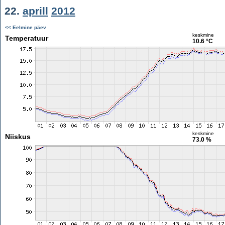
22.
aprill
2012
<< Eelmine päev
keskmine
Temperatuur
10.6 °C
keskmine
Niiskus
73.0 %