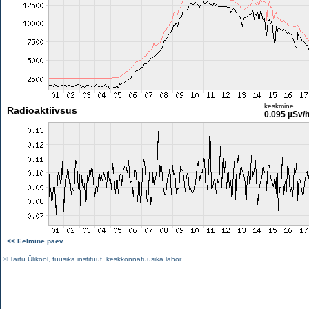
keskmine
Radioaktiivsus
0.095 µSv/
<< Eelmine päev
©
Tartu Ülikool
,
füüsika instituut
,
keskkonnafüüsika labor