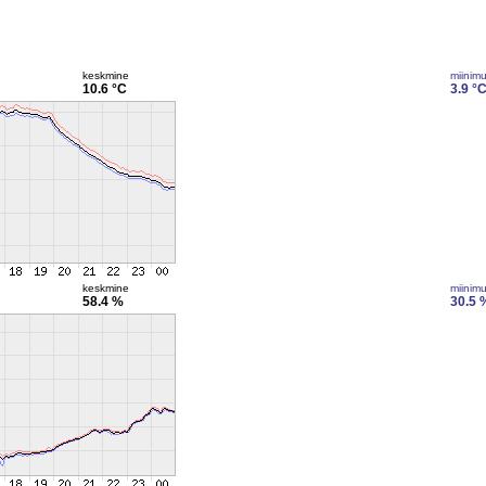
keskmine
miinim
10.6 °C
3.9 °
keskmine
miinim
58.4 %
30.5 