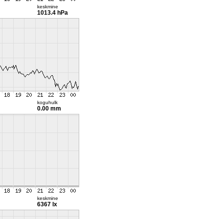
keskmine
1013.4 hPa
koguhulk
0.00 mm
keskmine
6367 lx