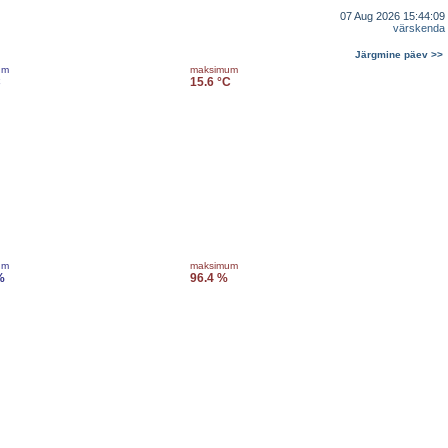
07 Aug 2026 15:44:09
värskenda
Järgmine päev >>
um
maksimum
C
15.6 °C
um
maksimum
%
96.4 %