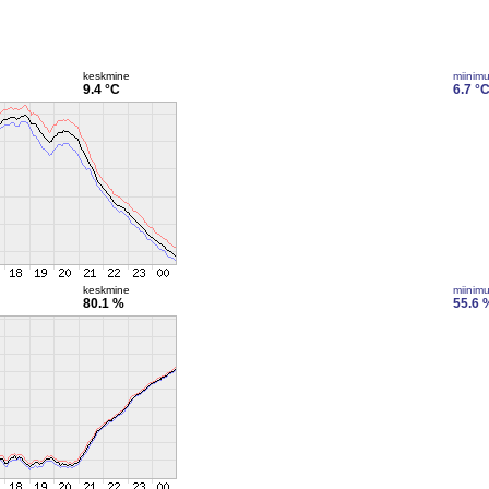
keskmine
miinim
9.4 °C
6.7 °
keskmine
miinim
80.1 %
55.6 