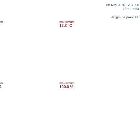
08 Aug 2026 12:30:50
värskenda
Järgmine päev >>
um
maksimum
C
12.3 °C
um
maksimum
%
100.0 %