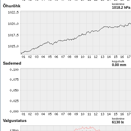
keskmine
Õhurõhk
1018.2 hPa
koguhulk
Sademed
0.00 mm
keskmine
Valgustatus
6130 lx