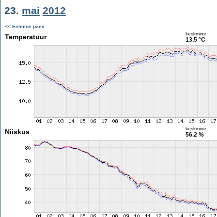
23.
mai
2012
<< Eelmine päev
keskmine
Temperatuur
13.5 °C
keskmine
Niiskus
56.2 %