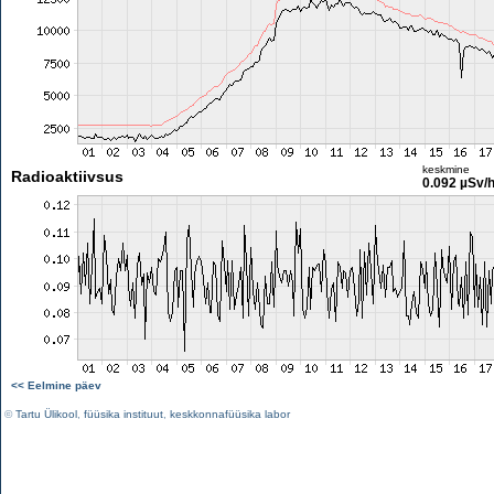
keskmine
Radioaktiivsus
0.092 µSv/
<< Eelmine päev
©
Tartu Ülikool
,
füüsika instituut
,
keskkonnafüüsika labor