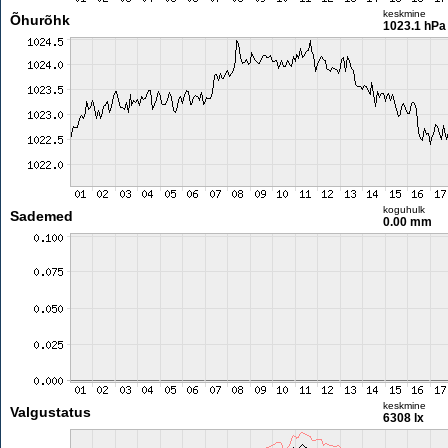
keskmine
Õhurõhk
1023.1 hPa
koguhulk
Sademed
0.00 mm
keskmine
Valgustatus
6308 lx