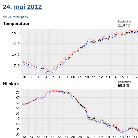
24.
mai
2012
<< Eelmine päev
keskmine
Temperatuur
11.4 °C
keskmine
Niiskus
50.8 %