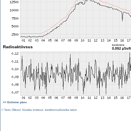
keskmine
Radioaktiivsus
0.092 µSv/
<< Eelmine päev
©
Tartu Ülikool
,
füüsika instituut
,
keskkonnafüüsika labor