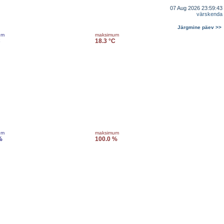
07 Aug 2026 23:59:43
värskenda
Järgmine päev >>
um
maksimum
C
18.3 °C
um
maksimum
%
100.0 %