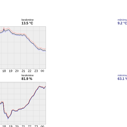
keskmine
miinim
13.5 °C
9.2 °
keskmine
miinim
81.9 %
63.1 