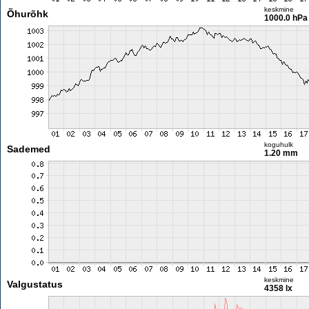
keskmine
Õhurõhk
1000.0 hPa
koguhulk
Sademed
1.20 mm
keskmine
Valgustatus
4358 lx