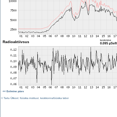
keskmine
Radioaktiivsus
0.095 µSv/
<< Eelmine päev
©
Tartu Ülikool
,
füüsika instituut
,
keskkonnafüüsika labor