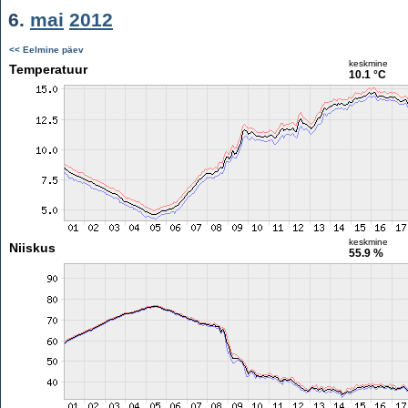
6.
mai
2012
<< Eelmine päev
keskmine
Temperatuur
10.1 °C
keskmine
Niiskus
55.9 %