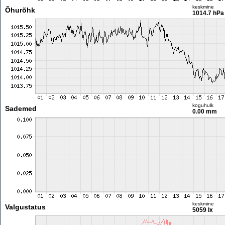
keskmine
Õhurõhk
1014.7 hPa
koguhulk
Sademed
0.00 mm
keskmine
Valgustatus
5059 lx