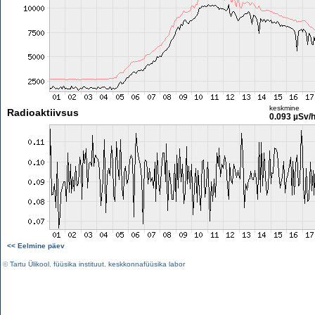
keskmine
Radioaktiivsus
0.093 µSv/
<< Eelmine päev
©
Tartu Ülikool
,
füüsika instituut
,
keskkonnafüüsika labor