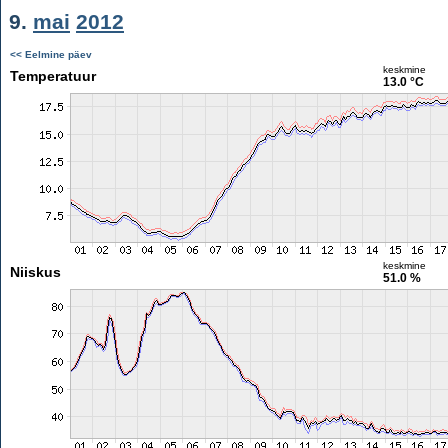
9.
mai
2012
<< Eelmine päev
keskmine
Temperatuur
13.0 °C
keskmine
Niiskus
51.0 %