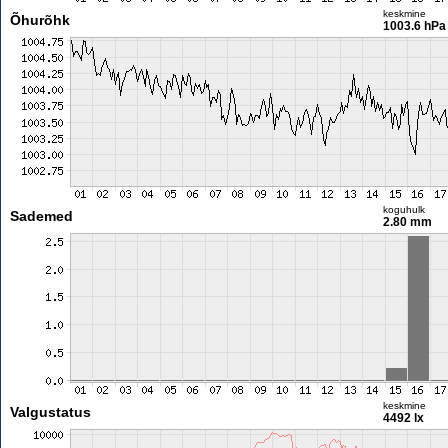
keskmine
Õhurõhk
1003.6 hPa
koguhulk
Sademed
2.80 mm
keskmine
Valgustatus
4492 lx