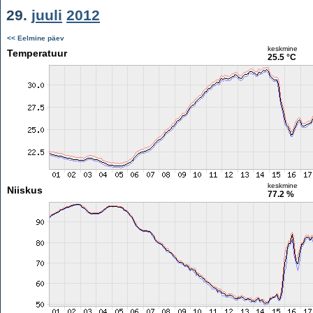
29.
juuli
2012
<< Eelmine päev
keskmine
Temperatuur
25.5 °C
keskmine
Niiskus
77.2 %