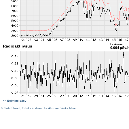
keskmine
Radioaktiivsus
0.094 µSv/
<< Eelmine päev
©
Tartu Ülikool
,
füüsika instituut
,
keskkonnafüüsika labor