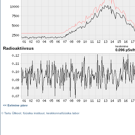
keskmine
Radioaktiivsus
0.096 µSv/
<< Eelmine päev
©
Tartu Ülikool
,
füüsika instituut
,
keskkonnafüüsika labor