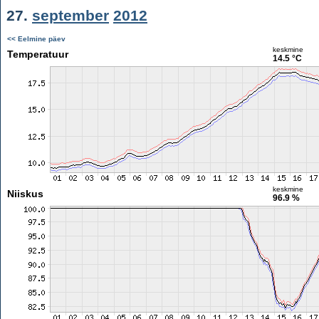
27.
september
2012
<< Eelmine päev
keskmine
Temperatuur
14.5 °C
keskmine
Niiskus
96.9 %