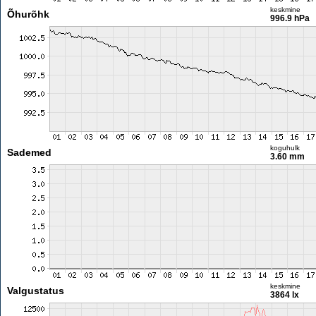
keskmine
Õhurõhk
996.9 hPa
koguhulk
Sademed
3.60 mm
keskmine
Valgustatus
3864 lx