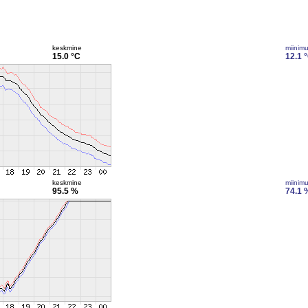
keskmine
miinim
15.0 °C
12.1 
keskmine
miinim
95.5 %
74.1 