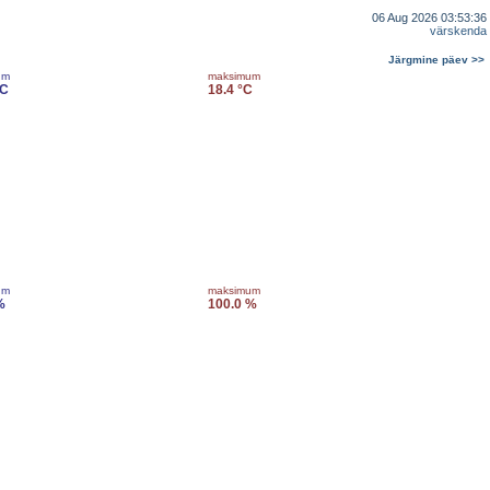
06 Aug 2026 03:53:36
värskenda
Järgmine päev >>
um
maksimum
°C
18.4 °C
um
maksimum
%
100.0 %