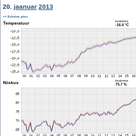
20.
jaanuar
2013
<< Eelmine päev
keskmine
Temperatuur
-16.4 °C
keskmine
Niiskus
75.7 %