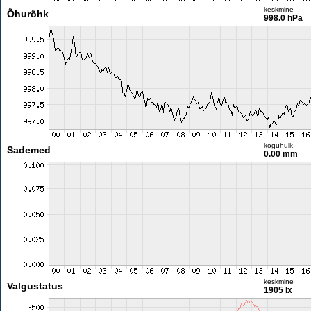
keskmine
Õhurõhk
998.0 hPa
koguhulk
Sademed
0.00 mm
keskmine
Valgustatus
1905 lx