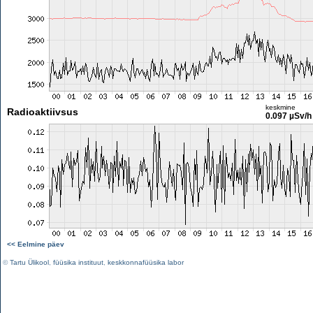
keskmine
Radioaktiivsus
0.097 µSv/h
<< Eelmine päev
©
Tartu Ülikool
,
füüsika instituut
,
keskkonnafüüsika labor