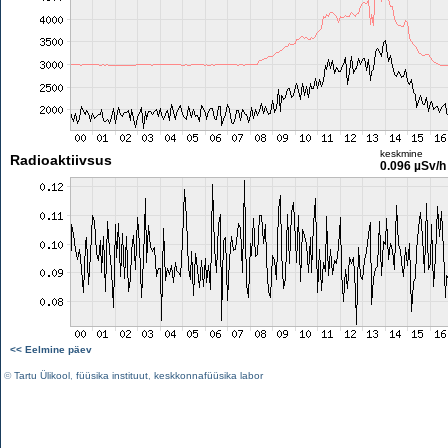
keskmine
Radioaktiivsus
0.096 µSv/h
<< Eelmine päev
©
Tartu Ülikool
,
füüsika instituut
,
keskkonnafüüsika labor