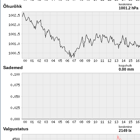
keskmine
Õhurõhk
1001.2 hPa
koguhulk
Sademed
0.00 mm
keskmine
Valgustatus
2149 lx