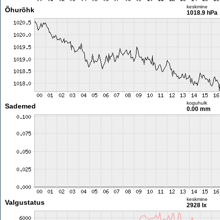
keskmine
Õhurõhk
1018.9 hPa
koguhulk
Sademed
0.00 mm
keskmine
Valgustatus
2928 lx