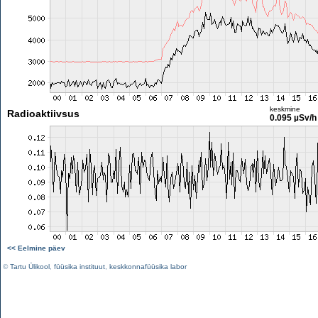
keskmine
Radioaktiivsus
0.095 µSv/h
<< Eelmine päev
©
Tartu Ülikool
,
füüsika instituut
,
keskkonnafüüsika labor