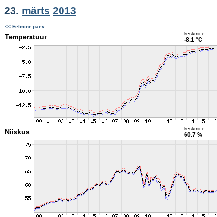
23.
märts
2013
<< Eelmine päev
keskmine
Temperatuur
-8.1 °C
keskmine
Niiskus
60.7 %