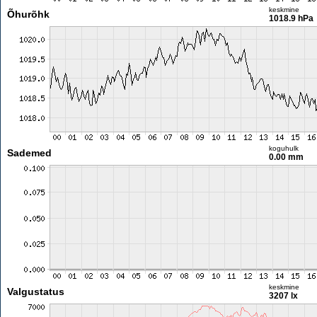
keskmine
Õhurõhk
1018.9 hPa
koguhulk
Sademed
0.00 mm
keskmine
Valgustatus
3207 lx