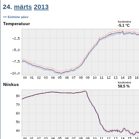
24.
märts
2013
<< Eelmine päev
keskmine
Temperatuur
-5.1 °C
keskmine
Niiskus
58.5 %