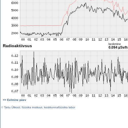
keskmine
Radioaktiivsus
0.094 µSv/h
<< Eelmine päev
©
Tartu Ülikool
,
füüsika instituut
,
keskkonnafüüsika labor