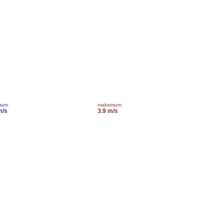
mum
maksimum
m/s
3.9 m/s