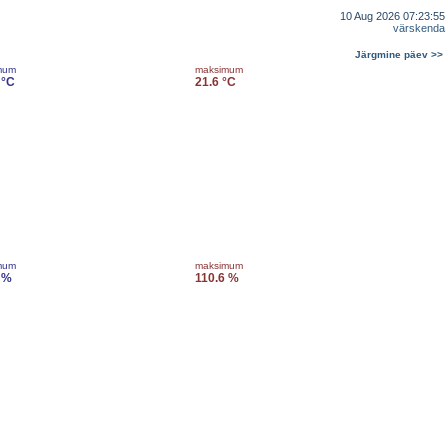
10 Aug 2026 07:23:55
värskenda
Järgmine päev >>
mum
maksimum
 °C
21.6 °C
mum
maksimum
 %
110.6 %