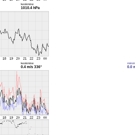
keskmine
1010.4 hPa
keskmine
miini
0.4 m/s
336°
0.0 