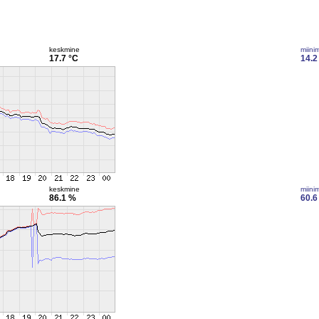
keskmine
miini
17.7 °C
14.2
keskmine
miini
86.1 %
60.6