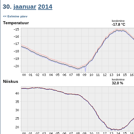
30.
jaanuar
2014
<< Eelmine päev
keskmine
Temperatuur
-17.8 °C
keskmine
Niiskus
32.0 %