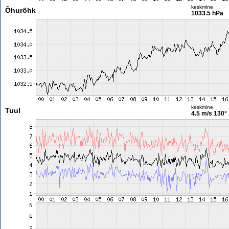
keskmine
Õhurõhk
1033.5 hPa
keskmine
Tuul
4.5 m/s
130°