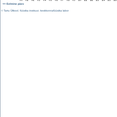
<< Eelmine päev
©
Tartu Ülikool
,
füüsika instituut
,
keskkonnafüüsika labor