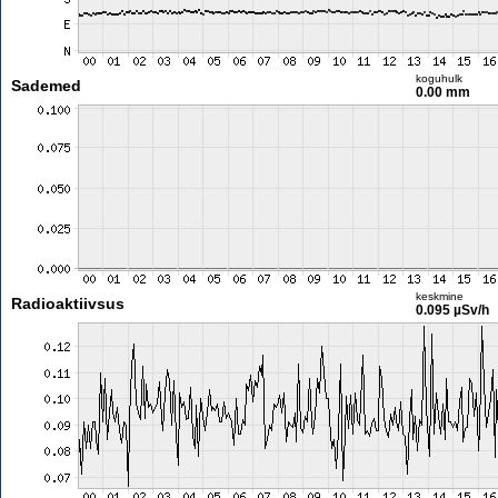
koguhulk
Sademed
0.00 mm
keskmine
Radioaktiivsus
0.095 µSv/h