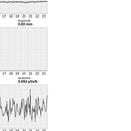
koguhulk
0.00 mm
keskmine
0.094 µSv/h