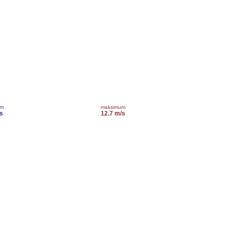
um
maksimum
s
12.7 m/s