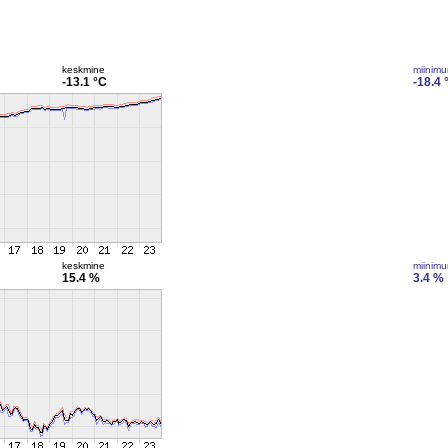
keskmine
miinim
-13.1 °C
-18.4 
keskmine
miinim
15.4 %
3.4 %