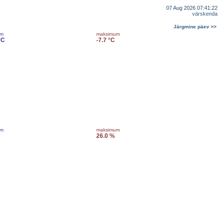
07 Aug 2026 07:41:22
värskenda
Järgmine päev >>
um
maksimum
°C
-7.7 °C
um
maksimum
26.0 %