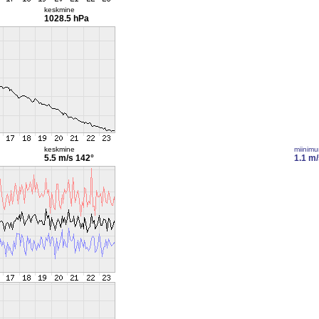
keskmine
1028.5 hPa
keskmine
miinim
5.5 m/s
142°
1.1 m/