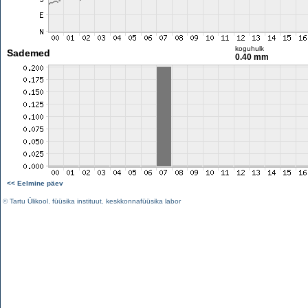
koguhulk
Sademed
0.40 mm
<< Eelmine päev
©
Tartu Ülikool
,
füüsika instituut
,
keskkonnafüüsika labor