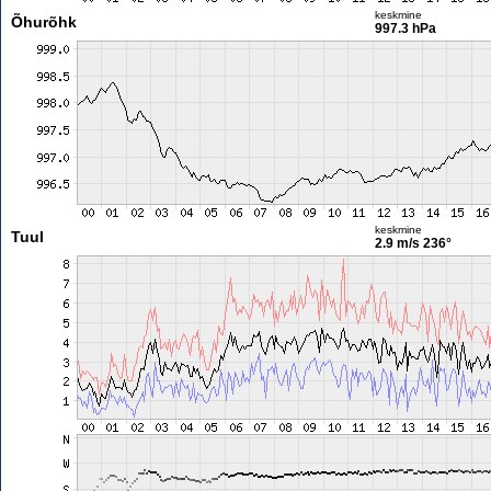
keskmine
Õhurõhk
997.3 hPa
keskmine
Tuul
2.9 m/s
236°