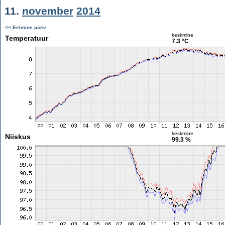
11.
november
2014
<< Eelmine päev
keskmine
Temperatuur
7.3 °C
keskmine
Niiskus
99.3 %