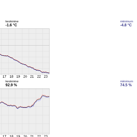
keskmine
miinimum
-1.6 °C
-4.8 °C
keskmine
miinimum
92.9 %
74.5 %