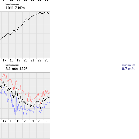
keskmine
1011.7 hPa
keskmine
miinimum
3.1 m/s
122°
0.7 m/s