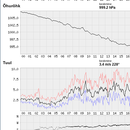
keskmine
Õhurõhk
999.2 hPa
keskmine
Tuul
3.4 m/s
228°