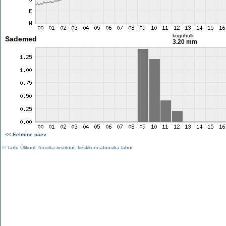
koguhulk
Sademed
3.20 mm
<< Eelmine päev
©
Tartu Ülikool
,
füüsika instituut
,
keskkonnafüüsika labor