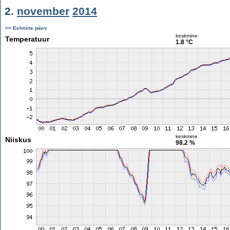
2.
november
2014
<< Eelmine päev
keskmine
Temperatuur
1.8 °C
keskmine
Niiskus
98.2 %