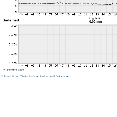
koguhulk
Sademed
0.00 mm
<< Eelmine päev
©
Tartu Ülikool
,
füüsika instituut
,
keskkonnafüüsika labor