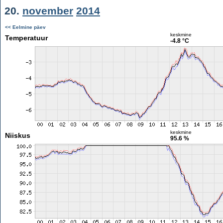
20.
november
2014
<< Eelmine päev
keskmine
Temperatuur
-4.8 °C
keskmine
Niiskus
95.6 %