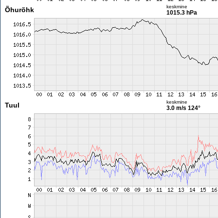
keskmine
Õhurõhk
1015.3 hPa
keskmine
Tuul
3.0 m/s
124°