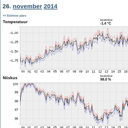
26.
november
2014
<< Eelmine päev
keskmine
Temperatuur
-1.4 °C
keskmine
Niiskus
98.0 %