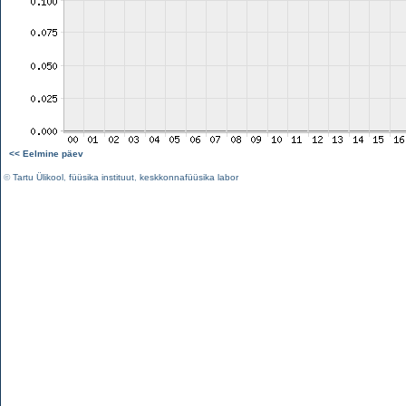
<< Eelmine päev
©
Tartu Ülikool
,
füüsika instituut
,
keskkonnafüüsika labor