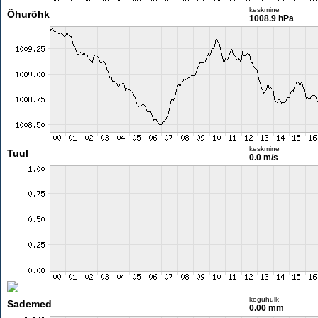
keskmine
Õhurõhk
1008.9 hPa
keskmine
Tuul
0.0 m/s
koguhulk
Sademed
0.00 mm