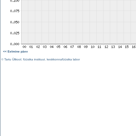
<< Eelmine päev
©
Tartu Ülikool
,
füüsika instituut
,
keskkonnafüüsika labor