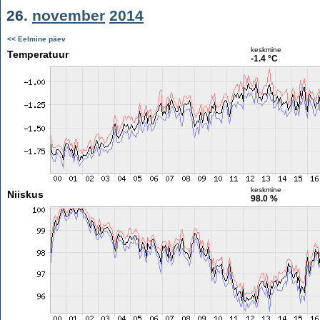
26.
november
2014
<< Eelmine päev
keskmine
Temperatuur
-1.4 °C
keskmine
Niiskus
98.0 %