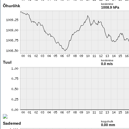
keskmine
Õhurõhk
1008.9 hPa
keskmine
Tuul
0.0 m/s
koguhulk
Sademed
0.00 mm