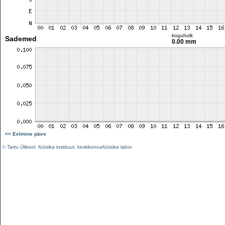
koguhulk
Sademed
0.00 mm
<< Eelmine päev
©
Tartu Ülikool
,
füüsika instituut
,
keskkonnafüüsika labor