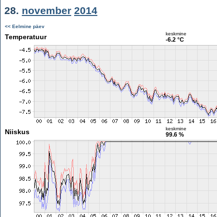
28.
november
2014
<< Eelmine päev
keskmine
Temperatuur
-6.2 °C
keskmine
Niiskus
99.6 %