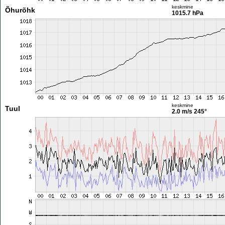
keskmine
Õhurõhk
1015.7 hPa
keskmine
Tuul
2.0 m/s
245°