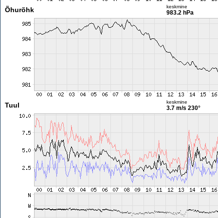
keskmine
Õhurõhk
983.2 hPa
keskmine
Tuul
3.7 m/s
230°