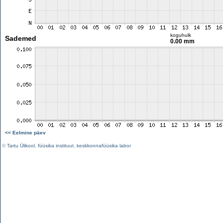
koguhulk
Sademed
0.00 mm
<< Eelmine päev
©
Tartu Ülikool
,
füüsika instituut
,
keskkonnafüüsika labor