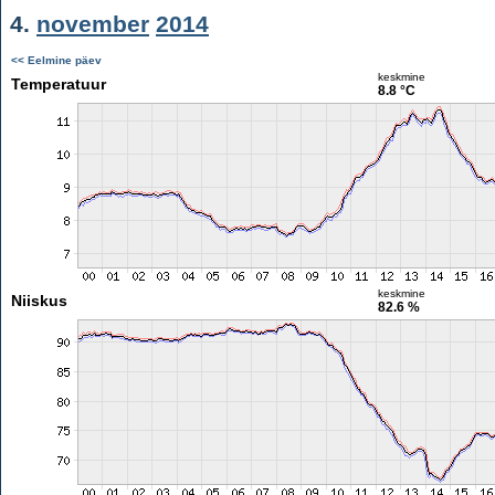
4.
november
2014
<< Eelmine päev
keskmine
Temperatuur
8.8 °C
keskmine
Niiskus
82.6 %