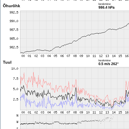
keskmine
Õhurõhk
986.4 hPa
keskmine
Tuul
0.5 m/s
262°