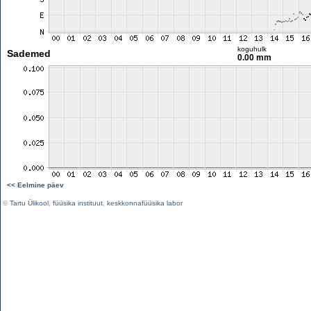
koguhulk
Sademed
0.00 mm
<< Eelmine päev
©
Tartu Ülikool
,
füüsika instituut
,
keskkonnafüüsika labor