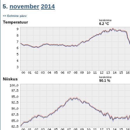
5.
november
2014
<< Eelmine päev
keskmine
Temperatuur
6.2 °C
keskmine
Niiskus
90.1 %