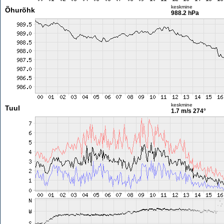
keskmine
Õhurõhk
988.2 hPa
keskmine
Tuul
1.7 m/s
274°