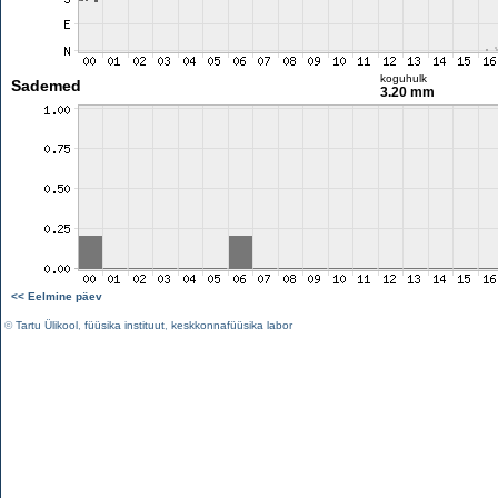
koguhulk
Sademed
3.20 mm
<< Eelmine päev
©
Tartu Ülikool
,
füüsika instituut
,
keskkonnafüüsika labor