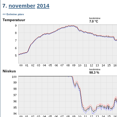
7.
november
2014
<< Eelmine päev
keskmine
Temperatuur
7.0 °C
keskmine
Niiskus
98.3 %