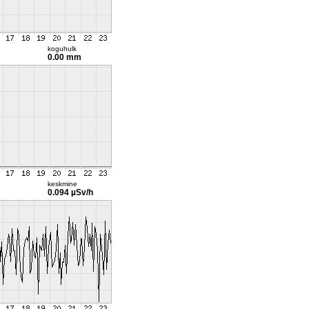
koguhulk
0.00 mm
keskmine
0.094 µSv/h