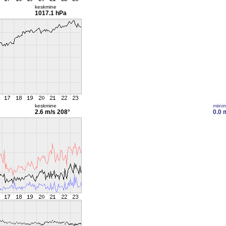
keskmine
1017.1 hPa
keskmine
miini
2.6 m/s
208°
0.0 