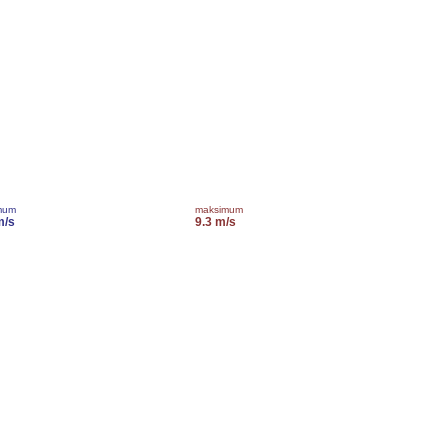
mum
maksimum
m/s
9.3 m/s