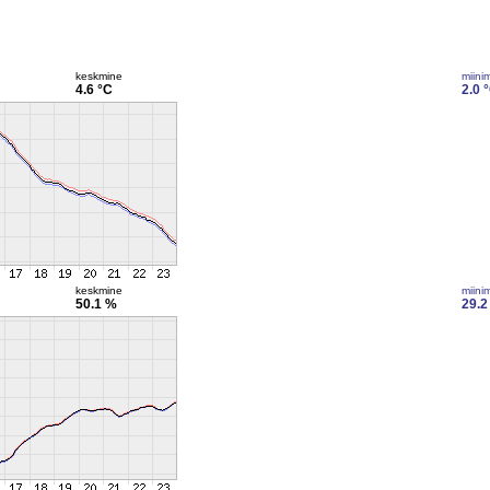
keskmine
miini
4.6 °C
2.0 
keskmine
miini
50.1 %
29.2