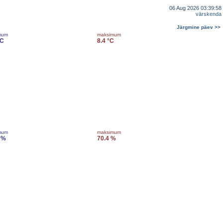
06 Aug 2026 03:39:58
värskenda
Järgmine päev >>
mum
maksimum
°C
8.4 °C
mum
maksimum
 %
70.4 %