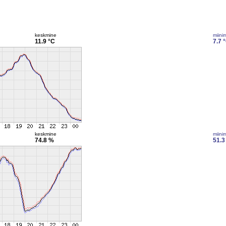
keskmine
miini
11.9 °C
7.7 
keskmine
miini
74.8 %
51.3