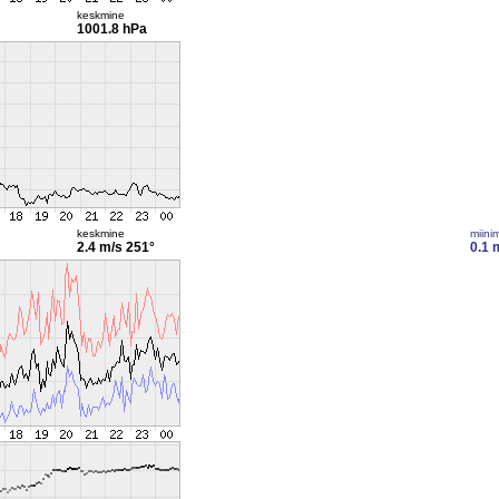
keskmine
1001.8 hPa
keskmine
miini
2.4 m/s
251°
0.1 