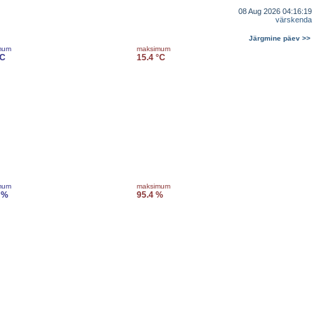
08 Aug 2026 04:16:19
värskenda
Järgmine päev >>
mum
maksimum
°C
15.4 °C
mum
maksimum
 %
95.4 %