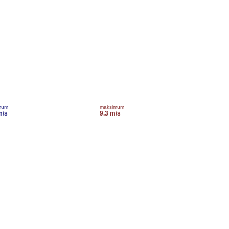
mum
maksimum
m/s
9.3 m/s