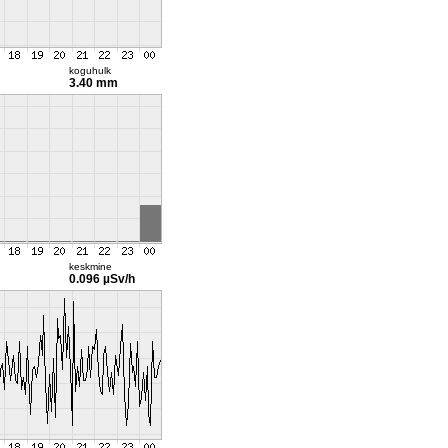
koguhulk
3.40 mm
keskmine
0.096 µSv/h