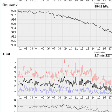
keskmine
Õhurõhk
994.8 hPa
keskmine
Tuul
1.7 m/s
227°