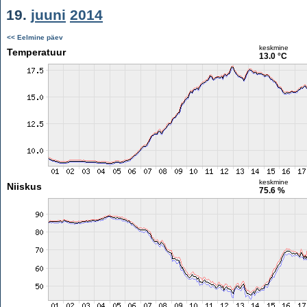
19.
juuni
2014
<< Eelmine päev
keskmine
Temperatuur
13.0 °C
keskmine
Niiskus
75.6 %