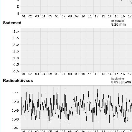
koguhulk
Sademed
8.20 mm
keskmine
Radioaktiivsus
0.093 µSv/h