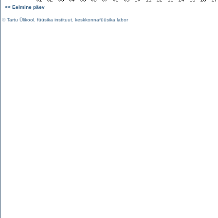
<< Eelmine päev
©
Tartu Ülikool
,
füüsika instituut
,
keskkonnafüüsika labor