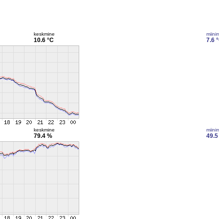
keskmine
miini
10.6 °C
7.6 
keskmine
miini
79.4 %
49.5