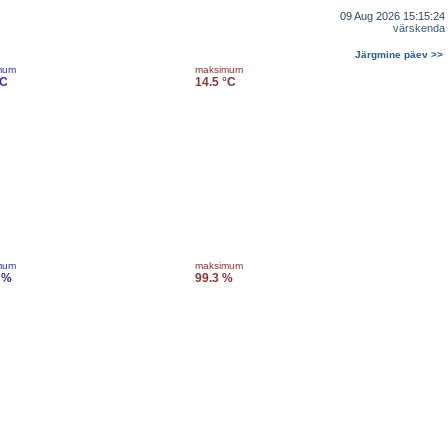
09 Aug 2026 15:15:24
värskenda
Järgmine päev >>
mum
maksimum
°C
14.5 °C
mum
maksimum
 %
99.3 %