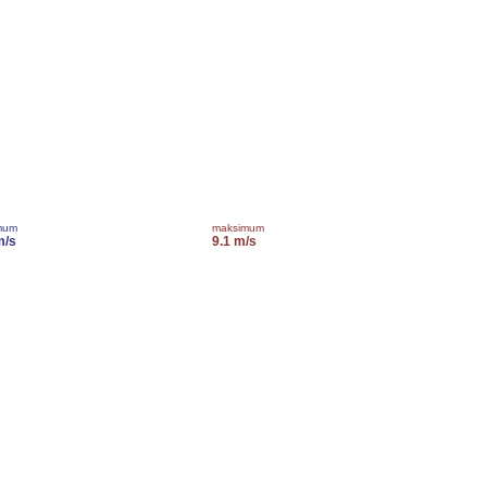
mum
maksimum
m/s
9.1 m/s