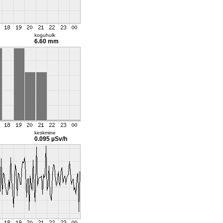
koguhulk
6.60 mm
keskmine
0.095 µSv/h