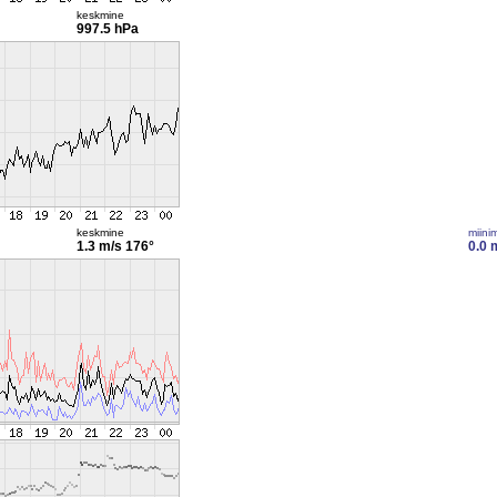
keskmine
997.5 hPa
keskmine
miini
1.3 m/s
176°
0.0 