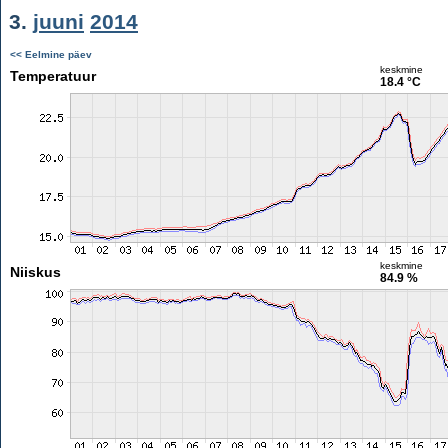
3.
juuni
2014
<< Eelmine päev
keskmine
Temperatuur
18.4 °C
keskmine
Niiskus
84.9 %