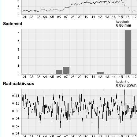
koguhulk
Sademed
6.80 mm
keskmine
Radioaktiivsus
0.093 µSv/h