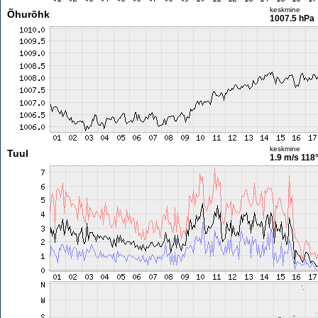
keskmine
Õhurõhk
1007.5 hPa
keskmine
Tuul
1.9 m/s
118