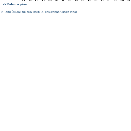
<< Eelmine päev
©
Tartu Ülikool
,
füüsika instituut
,
keskkonnafüüsika labor