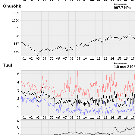
keskmine
Õhurõhk
997.7 hPa
keskmine
Tuul
1.0 m/s
219°