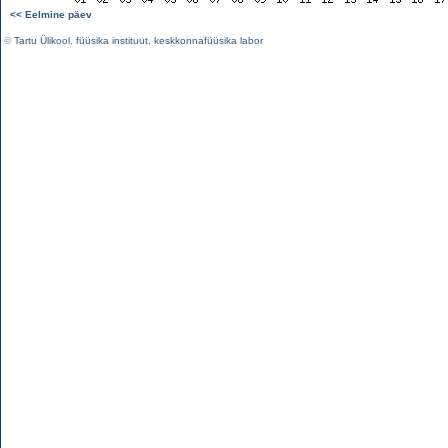
<< Eelmine päev
©
Tartu Ülikool
,
füüsika instituut
,
keskkonnafüüsika labor