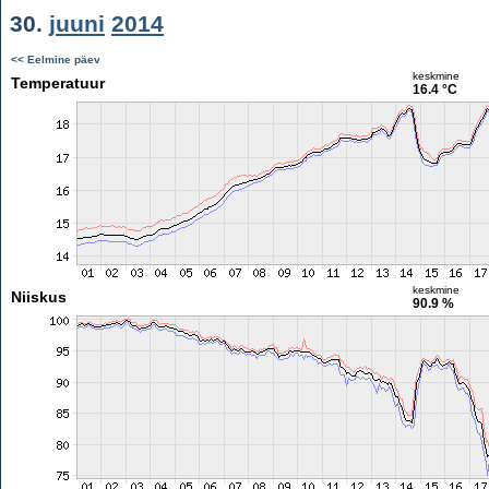
30.
juuni
2014
<< Eelmine päev
keskmine
Temperatuur
16.4 °C
keskmine
Niiskus
90.9 %