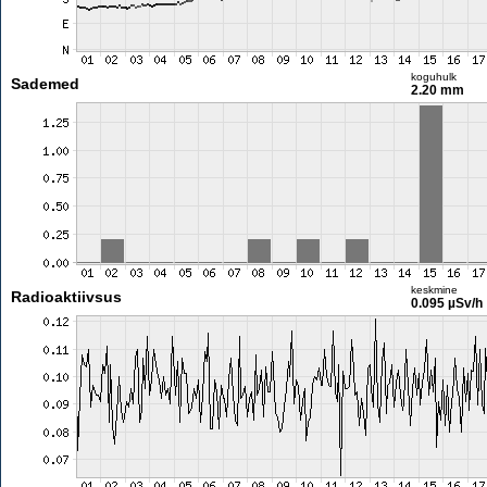
koguhulk
Sademed
2.20 mm
keskmine
Radioaktiivsus
0.095 µSv/h