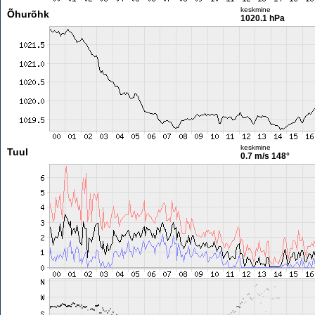
keskmine
Õhurõhk
1020.1 hPa
keskmine
Tuul
0.7 m/s
148°