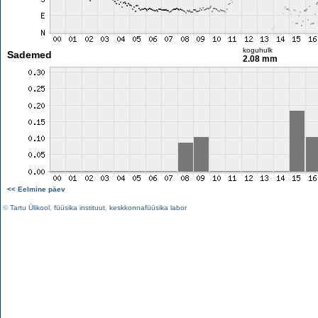
koguhulk
Sademed
2.08 mm
<< Eelmine päev
©
Tartu Ülikool
,
füüsika instituut
,
keskkonnafüüsika labor