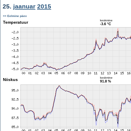
25.
jaanuar
2015
<< Eelmine päev
keskmine
Temperatuur
-3.6 °C
keskmine
Niiskus
91.8 %