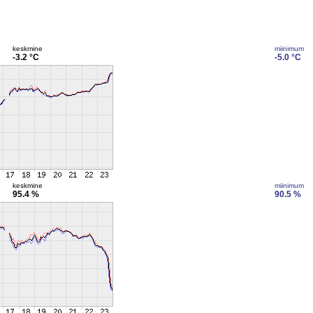
keskmine
miinimum
-3.2 °C
-5.0 °C
keskmine
miinimum
95.4 %
90.5 %