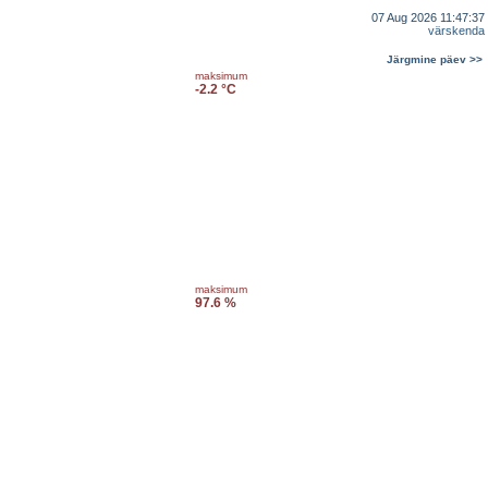
07 Aug 2026 11:47:37
värskenda
Järgmine päev >>
maksimum
-2.2 °C
maksimum
97.6 %