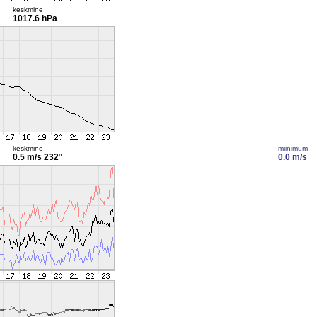
keskmine
1017.6 hPa
keskmine
miinimum
0.5 m/s
232°
0.0 m/s