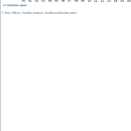
<< Eelmine päev
©
Tartu Ülikool
,
füüsika instituut
,
keskkonnafüüsika labor