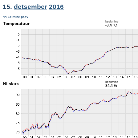
15.
detsember
2016
<< Eelmine päev
keskmine
Temperatuur
-3.4 °C
keskmine
Niiskus
84.4 %