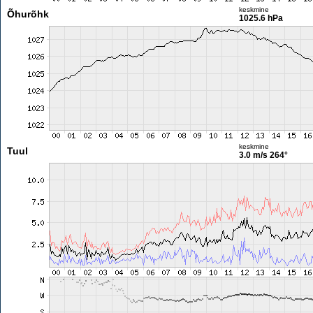
keskmine
Õhurõhk
1025.6 hPa
keskmine
Tuul
3.0 m/s
264°