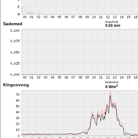
koguhulk
Sademed
0.00 mm
keskmine
Kiirgusvoog
2
8 W/m