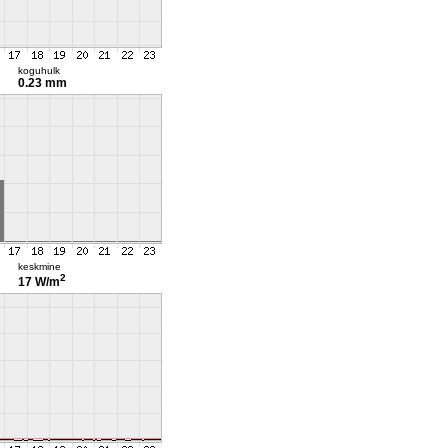
koguhulk
0.23 mm
keskmine
2
17 W/m