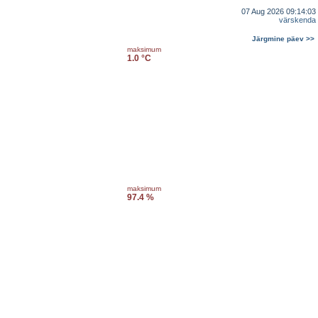
07 Aug 2026 09:14:03
värskenda
Järgmine päev >>
maksimum
1.0 °C
maksimum
97.4 %