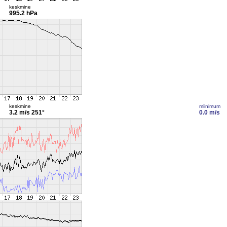
keskmine
995.2 hPa
keskmine
miinimum
3.2 m/s
251°
0.0 m/s